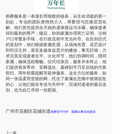
殡葬服务是一条漫长而细致的链条，从生命消逝的那一
刻起，专业的团队便悄然介入，将繁琐与悲痛层层化
解。他们首先提供全天候的遗体接运与冷藏，确保逝者
得到最初的尊严；随后，协助家属办理死亡证明、注销
户口等繁杂手续，在行政流程中充当向导。在告别仪式
的策划中，他们根据家属意愿，从场地布置、花艺设计
到司仪主持，甚至多媒体追思片的播放，事无巨细，力
求完美呈现逝者生平。火化环节，他们协调时间，陪同
家属，确保流程顺畅。仪式结束后，服务并未终止，他
们提供骨灰寄存、安葬选址、墓碑刻字乃至后续的代客
祭扫、周年祭奠提醒等延伸服务。这全方位的服务，如
同一张温柔而坚韧的网，托住了家属在悲痛中摇摇欲坠
的心，让他们能在专业与关怀中，完成对逝者的最后送
别，也为自己寻得一丝慰藉。
广州市花都区花城街道
殡葬安宁疗护
、
殡葬白事活动策划
上一篇: