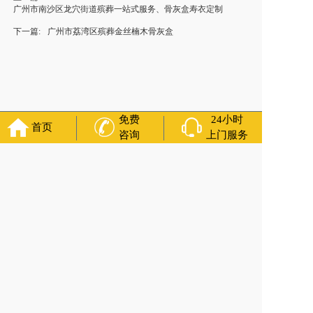
广州市南沙区龙穴街道殡葬一站式服务、骨灰盒寿衣定制
下一篇:
广州市荔湾区殡葬金丝楠木骨灰盒
免费
24小时
首页
咨询
上门服务
福寿万年长
官方公众号
400-000-1116
各城市均有服务人员上门服务
24小时上门服务