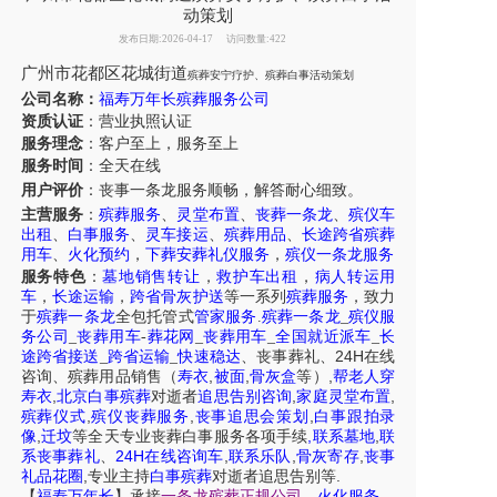
动策划
发布日期:2026-04-17
访问数量:422
广州市花都区花城街道
殡葬安宁疗护、殡葬白事活动策划
公司名称：
福寿万年长殡葬服务公司
资质认证
：营业执照认证
服务理念
：客户至上，服务至上
服务时间
：全天在线
用户评价
：丧事一条龙服务
顺畅，解答耐心细致。
主营服务
：
殡葬服务
、
灵堂布置
、
丧葬一条龙
、
殡仪车
出租
、
白事服务
、
灵车接运
、
殡葬用品
、
长途跨省殡葬
用车
、
火化预约
，
下葬安葬礼仪服务
，
殡仪一条龙服务
服务特色
：
墓地销售转让
，
救护车出租
，
病人转运用
车
，
长途运输
，
跨省骨灰护送
等一系列
殡葬服务
，致力
于
殡葬一条龙
全包托管式
管家服务
.
殡葬一条龙
_
殡仪服
务公司
_
丧葬用车
-
葬花网
_
丧葬用车
_
全国就近派车
_
长
24H
途跨省接送
_
跨省运输
_
快速稳达
、
丧事葬礼
、
在线
,
,
,
咨询
、
殡葬
用品销售
（
寿衣
被面
骨灰盒
等）
帮老人穿
,
,
,
寿衣
北京白事殡葬
对逝者
追思告别咨询
家庭灵堂布置
,
,
,
殡葬仪式
殡仪丧葬服务
丧事追思会策划
白事跟拍录
,
,
,
像
迁坟
等
全天
专业丧葬白事服务
各项手续
联系墓地
联
24H
,
,
,
系丧事葬礼
、
在线咨询车
联系乐队
骨灰寄存
丧事
,
.
礼品花圈
专业主持
白事殡葬
对逝者追思告别等
【
福寿万年长
】
承接
一条龙殡葬正规公司
、
火化服务
、