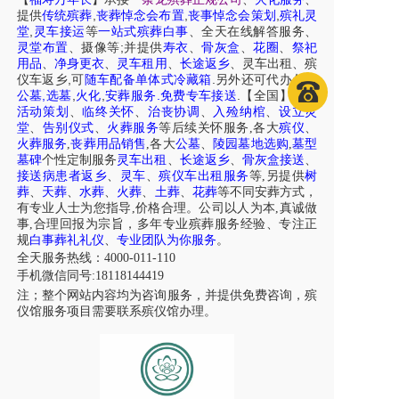
,
,
,
提供
传统殡葬
丧葬悼念会布置
丧事悼念会策划
殡礼灵
,
堂
灵车接运
等
一站式殡葬白事
、
全天在线解答服务
、
;
灵堂布置
、摄像等
并提供
寿衣
、
骨灰盒
、
花圈
、
祭祀
用品
、
净身更衣
、
灵车租用
、
长途返乡
、
灵车出租
、
殡
,
.
仪车
返乡
可
随车配备单体式冷藏箱
另外还可代办各区
,
,
,
.
.
公墓
选墓
火化
安葬服务
免费专车接送
【全国】
白事
活动策划
、
临终关怀
、
治丧协调
、
入殓纳棺
、
设立灵
堂
、
告别仪式
、
火葬服务
等后续关怀服务,各大
殡仪
、
火葬服务
,
丧葬用品销售
,各大
公墓
、
陵园墓地选购
,
墓型
墓碑
个性定制服务
灵车出租
、
长途返乡
、
骨灰盒接送
、
接送病患者返乡
、
灵车
、
殡仪车出租服务
等,另提供
树
葬
、
天葬
、
水葬
、
火葬
、
土葬
、
花葬
等不同安葬方式，
有专业人士为您指导,价格合理。公司以人为本,真诚做
事,合理回报为宗旨，多年专业殡葬服务经验、专注正
规
白事葬礼礼仪
、
专业团队为你服务
。
全天服务热线：4000-011-110
手机微信同号:18118144419
注；整个网站内容均为咨询服务，并提供免费咨询，殡
仪馆服务项目需要联系殡仪馆办理。