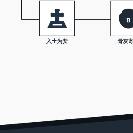
入土为安
骨灰