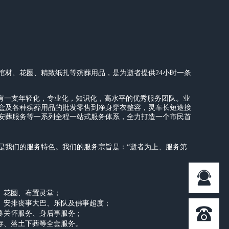
棺材、花圈、精致纸扎等殡葬用品，是为逝者提供24小时一条
拥有一支年轻化，专业化，知识化，高水平的优秀服务团队。业
盒及各种殡葬用品的批发零售到净身穿衣整容，灵车长短途接
安葬服务等一系列全程一站式服务体系，全力打造一个市民首
是我们的服务特色。我们的服务宗旨是：“逝者为上、服务第
、花圈、布置灵堂；
品、安排丧事大巴、乐队及佛事超度；
临终关怀服务、身后事服务；
寄存、落土下葬等全套服务。