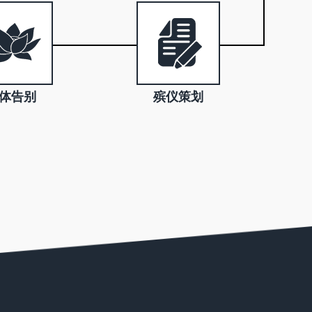
体告别
殡仪策划