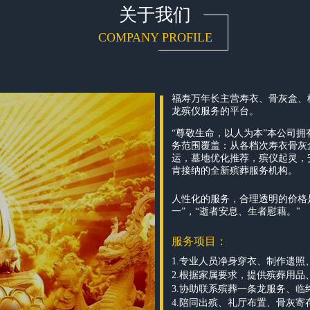
关于我们
COMPANY PROFILE
福寿万年长主营寿衣、骨灰盒、
龙殡仪服务的平台。
“尊敬生命，以人为本”本公司
务范围覆盖：从各档次寿衣骨灰
运，墓地优化推荐，殡仪起灵，
肯接纳的全新殡葬服务机构。
人性化的服务，合理透明的价格
一”，“逝者安息、生者慰藉。"
服务项目：
1.专业人员净身穿衣、制作遗照
2.根据家属要求，提供殡葬用
3.协助联系殡葬一条龙服务、
4.陪同出殡、礼厅布置、骨灰