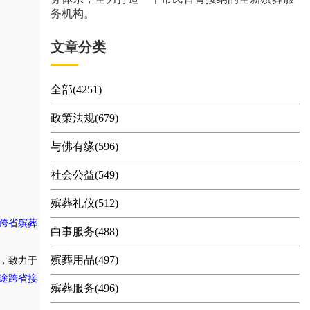
务机构。
文章分类
全部(4251)
政策法规(679)
与佛有缘(596)
社会公益(549)
殡葬礼仪(512)
跨省殡葬
白事服务(488)
殡葬用品(497)
，致力于
途跨省接
殡葬服务(496)