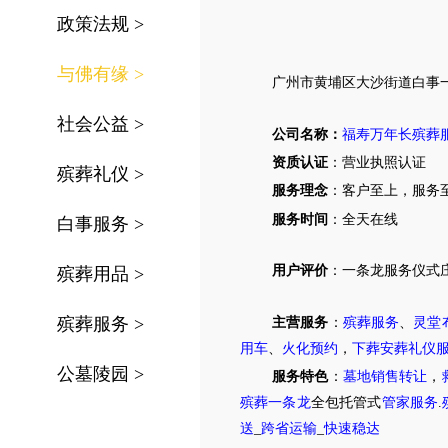
政策法规
>
与佛有缘
>
广州市
黄埔区大沙街道
白事
社会公益
>
公司名称：
福寿万年长殡葬
资质认证
：营业执照认证
殡葬礼仪
>
服务理念
：客户至上，服务
服务时间
：全天在线
白事服务
>
用户评价
：
一条龙服务仪式
殡葬用品
>
殡葬服务
>
主营服务
：
殡葬服务
、
灵堂
用车
、
火化预约
，
下葬安葬礼仪
公墓陵园
>
服务特色
：
墓地销售转让
，
殡葬一条龙
全包托管式
管家服务
.
送
_
跨省运输
_
快速稳达