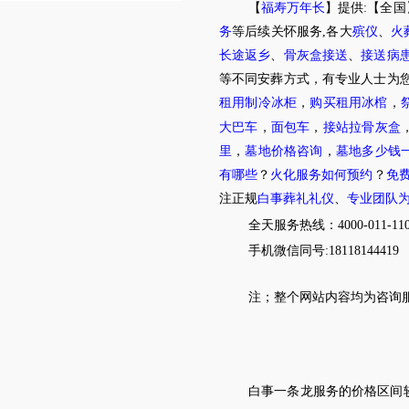
【
福寿万年长
】提供:【全国
务
等后续关怀服务,各大
殡仪
、
火
长途返乡
、
骨灰盒接送
、
接送病
等不同安葬方式，有专业人士为您
租用制冷冰柜
，
购买租用冰棺
，
大巴车
，
面包车
，
接站拉骨灰盒
里
，
墓地价格咨询
，
墓地多少钱
有哪些
？
火化服务如何预约
？
免
注正规
白事葬礼礼仪
、
专业团队
全天服务热线
：4000-011-11
手机微信同号:18118144419
注；
整个网站内容均为咨询
白事一条龙服务的价格区间