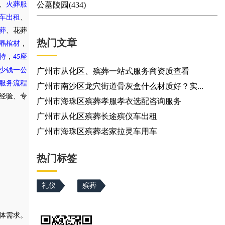
、
火葬服
公墓陵园(434)
车出租
、
葬
、花葬
热门文章
晶棺材
，
特
，
座
45
少钱一公
广州市从化区、殡葬一站式服务商资质查看
服务流程
广州市南沙区龙穴街道骨灰盒什么材质好？实...
务经验、专
广州市海珠区殡葬孝服孝衣选配咨询服务
广州市从化区殡葬长途殡仪车出租
广州市海珠区殡葬老家拉灵车用车
热门标签
礼仪
殡葬
体需求。