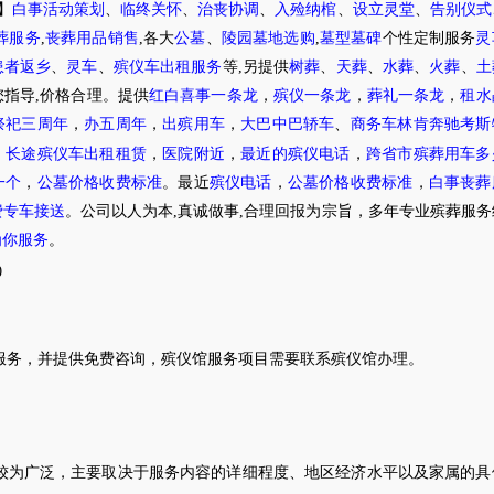
】
白事活动策划
、
临终关怀
、
治丧协调
、
入殓纳棺
、
设立灵堂
、
告别仪式
葬服务
,
丧葬用品销售
,各大
公墓
、
陵园墓地选购
,
墓型墓碑
个性定制服务
灵
患者返乡
、
灵车
、
殡仪车出租服务
等,另提供
树葬
、
天葬
、
水葬
、
火葬
、
土
指导,价格合理。提供
红白喜事一条龙
，
殡仪一条龙
，
葬礼一条龙
，
租水
祭祀三周年
，
办五周年
，
出殡用车
，
大巴中巴轿车
、
商务车林肯奔驰考斯
，
长途殡仪车出租租赁
，
医院附近
，
最近的殡仪电话
，
跨省市殡葬用车多
一个
，
公墓价格收费标准
。最近
殡仪电话
，
公墓价格收费标准
，
白事丧葬
费专车接送
。公司以人为本,真诚做事,合理回报为宗旨，多年专业殡葬服
为你服务
。
0
服务，并提供免费咨询，殡仪馆服务项目需要联系殡仪馆办理
。
较为广泛，主要取决于服务内容的详细程度、地区经济水平以及家属的具