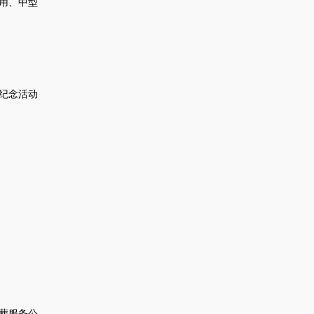
用、中型
纪念活动
葬服务公