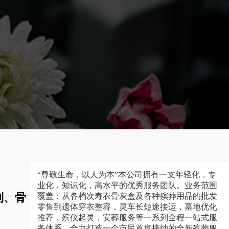
“尊敬生命，以人为本”本公司拥有一支年轻化，专
业化，知识化，高水平的优秀服务团队。业务范围
制、骨
覆盖：从各档次寿衣骨灰盒及各种殡葬用品的批发
零售到遗体穿衣整容，灵车长短途接运，墓地优化
推荐，殡仪起灵，安葬服务等一系列全程一站式服
务体系，全力打造一个市民首肯接纳的全新殡葬服