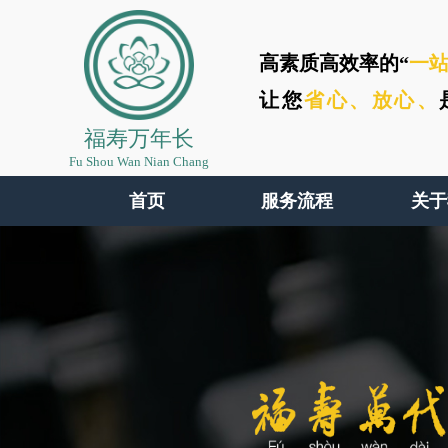
高素质高效率的“
一
让您
省心、
放心、
福寿万年长
Fu Shou Wan Nian Chang
首页
服务流程
关于