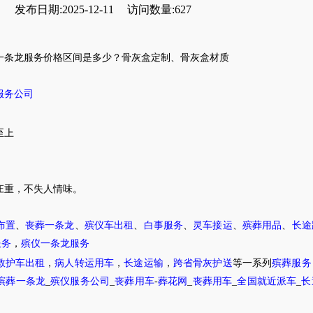
发布日期:2025-12-11
访问数量:627
一条龙服务价格区间是多少？
骨灰盒
定制、
骨灰盒材质
服务公司
至上
庄重，不失人情味。
布置
、
丧葬一条龙
、
殡仪车出租
、
白事服务
、
灵车接运
、
殡葬用品
、
长途
服务
，
殡仪一条龙服务
救护车出租
，
病人转运用车
，
长途运输
，
跨省骨灰护送
等一系列
殡葬服务
殡葬一条龙
_
殡仪服务公司
_
丧葬用车
-
葬花网
_
丧葬用车
_
全国就近派车
_
长