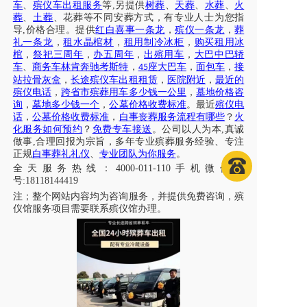
车
、
殡仪车出租服务
等
,另提供
树葬
、
天葬
、
水葬
、
火
葬
、
土葬
、花葬等不同安葬方式，有专业人士为您指
导
,价格合理。提供
红白喜事一条龙
，
殡仪一条龙
，
葬
礼一条龙
，
租水晶棺材
，
租用制冷冰柜
，
购买租用冰
棺
，
祭祀三周年
，
办五周年
，
出殡用车
，
大巴中巴轿
车
、
商务车林肯奔驰考斯特
，
座大巴车
，
面包车
，
接
45
站拉骨灰盒
，
长途殡仪车出租租赁
，
医院附近
，
最近的
殡仪电话
，
跨省市殡葬用车多少钱一公里
，
墓地价格咨
询
，
墓地多少钱一个
，
公墓价格收费标准
。最近
殡仪电
话
，
公墓价格收费标准
，
白事丧葬服务流程有哪些
？
火
化服务如何预约
？
免费专车接送
。公司以人为本
,真诚
做事,合理回报为宗旨，多年专业殡葬服务经验、专注
正规
白事葬礼礼仪
、
专业团队为你服务
。
全天服务热线
：
4000-011-110
手机微信同
号
:18118144419
注；
整个网站内容均为咨询服务，并提供免费咨询，殡
仪馆服务项目需要联系殡仪馆办理
。