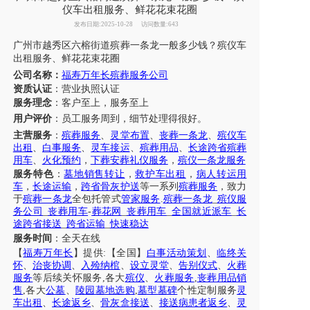
仪车出租服务、鲜花花束花圈
发布日期:2025-10-28
访问数量:643
广州市
越
秀区六榕街道
殡葬一条龙一般多少钱？
殡仪车
出租服务
、
鲜花花束花圈
公司名称：
福寿万年长殡葬服务公司
资质认证
：营业执照认证
服务理念
：客户至上，服务至上
用户评价
：
员工
服务周到，细节处理得很好。
主营服务
：
殡葬服务
、
灵堂布置
、
丧葬一条龙
、
殡仪车
出租
、
白事服务
、
灵车接运
、
殡葬用品
、
长途跨省殡葬
用车
、
火化预约
，
下葬安葬礼仪服务
，
殡仪一条龙服务
服务特色
：
墓地销售转让
，
救护车出租
，
病人转运用
车
，
长途运输
，
跨省骨灰护送
等一系列
殡葬服务
，致力
于
殡葬一条龙
全包托管式
管家服务
.
殡葬一条龙
_
殡仪服
务公司
_
丧葬用车
-
葬花网
_
丧葬用车
_
全国就近派车
_
长
途跨省接送
_
跨省运输
_
快速稳达
服务时间
：全天在线
【
福寿万年长
】提供
:【全国】
白事活动策划
、
临终关
怀
、
治丧协调
、
入殓纳棺
、
设立灵堂
、
告别仪式
、
火葬
服务
等后续关怀服务
,各大
殡仪
、
火葬服务
,
丧葬用品销
售
,各大
公墓
、
陵园墓地选购
,
墓型墓碑
个性定制服务
灵
车出租
、
长途返乡
、
骨灰盒接送
、
接送病患者返乡
、
灵