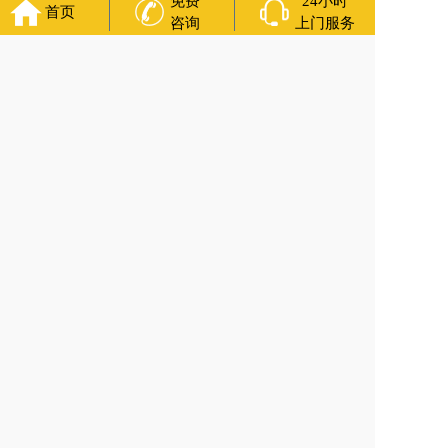
免费
24小时
首页
咨询
上门服务
福寿万年长
官方公众号
400-000-1116
各城市均有服务人员上门服务
24小时上门服务
Copyright 2021 福寿万年长 All Rights Reserved.全站内容均为
咨询服务，遗体转运接送业务须联系当地殡仪馆咨询.
备案号：苏ICP备11067224号
网站建设
：
上往建站