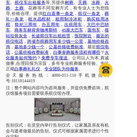
车
、
殡仪车出租服务
等
,另提供
树葬
、
天葬
、
水葬
、
火
葬
、
土葬
、花葬等不同安葬方式，有专业人士为您指
导
,价格合理。提供
红白喜事一条龙
，
殡仪一条龙
，
葬
礼一条龙
，
租水晶棺材
，
租用制冷冰柜
，
购买租用冰
棺
，
祭祀三周年
，
办五周年
，
出殡用车
，
大巴中巴轿
车
、
商务车林肯奔驰考斯特
，
座大巴车
，
面包车
，
接
45
站拉骨灰盒
，
长途殡仪车出租租赁
，
医院附近
，
最近的
殡仪电话
，
跨省市殡葬用车多少钱一公里
，
墓地价格咨
询
，
墓地多少钱一个
，
公墓价格收费标准
。最近
殡仪电
话
，
公墓价格收费标准
，
白事丧葬服务流程有哪些
？
火
化服务如何预约
？
免费专车接送
。公司以人为本
,真诚
做事,合理回报为宗旨，多年专业殡葬服务经验、专注
正规
白事葬礼礼仪
、
专业团队为你服务
。
全天服务热线
：
4000-011-110
手机微信同
号
:18118144419
注；
整个网站内容均为咨询服务，并提供免费咨询，殡
仪馆服务项目需要联系殡仪馆办理
。
告别仪式：在灵堂内举行告别仪式，让家属及亲友有机
会与逝者做最后的告别。仪式可根据家属需求进行个性
化定制。