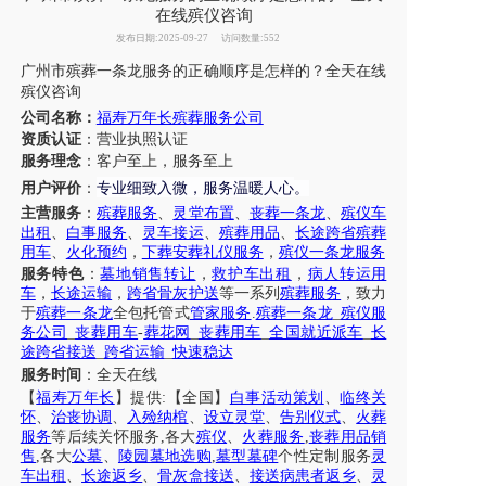
在线殡仪咨询
发布日期:2025-09-27
访问数量:552
广州市
殡葬一条龙服务的正确顺序是怎样的
？
全天在线
殡仪咨询
公司名称：
福寿万年长殡葬服务公司
资质认证
：营业执照认证
服务理念
：客户至上，服务至上
专业细致入微，服务温暖人心
用户评价
：
。
主营服务
：
殡葬服务
、
灵堂布置
、
丧葬一条龙
、
殡仪车
出租
、
白事服务
、
灵车接运
、
殡葬用品
、
长途跨省殡葬
用车
、
火化预约
，
下葬安葬礼仪服务
，
殡仪一条龙服务
服务特色
：
墓地销售转让
，
救护车出租
，
病人转运用
车
，
长途运输
，
跨省骨灰护送
等一系列
殡葬服务
，致力
于
殡葬一条龙
全包托管式
管家服务
.
殡葬一条龙
_
殡仪服
务公司
_
丧葬用车
-
葬花网
_
丧葬用车
_
全国就近派车
_
长
途跨省接送
_
跨省运输
_
快速稳达
服务时间
：全天在线
【
福寿万年长
】提供
:【全国】
白事活动策划
、
临终关
怀
、
治丧协调
、
入殓纳棺
、
设立灵堂
、
告别仪式
、
火葬
服务
等后续关怀服务
,各大
殡仪
、
火葬服务
,
丧葬用品销
售
,各大
公墓
、
陵园墓地选购
,
墓型墓碑
个性定制服务
灵
车出租
、
长途返乡
、
骨灰盒接送
、
接送病患者返乡
、
灵