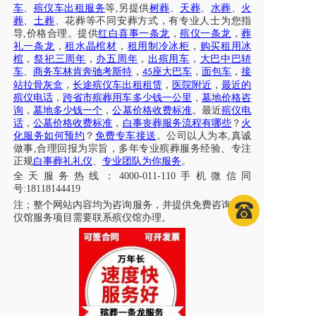
车
、
殡仪车出租服务
等
,另提供
树葬
、
天葬
、
水葬
、
火
葬
、
土葬
、花葬等不同安葬方式，有专业人士为您指
导
,价格合理。提供
红白喜事一条龙
，
殡仪一条龙
，
葬
礼一条龙
，
租水晶棺材
，
租用制冷冰柜
，
购买租用冰
棺
，
祭祀三周年
，
办五周年
，
出殡用车
，
大巴中巴轿
车
、
商务车林肯奔驰考斯特
，
座大巴车
，
面包车
，
接
45
站拉骨灰盒
，
长途殡仪车出租租赁
，
医院附近
，
最近的
殡仪电话
，
跨省市殡葬用车多少钱一公里
，
墓地价格咨
询
，
墓地多少钱一个
，
公墓价格收费标准
。最近
殡仪电
话
，
公墓价格收费标准
，
白事丧葬服务流程有哪些
？
火
化服务如何预约
？
免费专车接送
。公司以人为本
,真诚
做事,合理回报为宗旨，多年专业殡葬服务经验、专注
正规
白事葬礼礼仪
、
专业团队为你服务
。
全天服务热线
：
4000-011-110
手机微信同
号
:18118144419
注；
整个网站内容均为咨询服务，并提供免费咨询，殡
仪馆服务项目需要联系殡仪馆办理
。