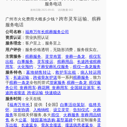
服务电话
发布日期:2025-09-05
访问数量:662
跨市
灵车
运输
、
殡葬
广州市
火化费用
大概多少钱
？
服务
电话
公司名称：
福寿万年长殡葬服务公司
资质认证
：营业执照认证
服务理念
：客户至上，服务至上
用户评价
：
服务
价格透明，无隐形消费，服务很实在。
主营服务
：
殡葬服务
、
灵堂布置
、
丧葬一条龙
、
殡仪车
出租
、
白事服务
、
灵车接运
、
殡葬用品
、
长途跨省殡葬
用车
、
火化预约
，
下葬安葬礼仪服务
，
殡仪一条龙服务
服务特色
：
墓地销售转让
，
救护车出租
，
病人转运用
车
，
长途运输
，
跨省骨灰护送
等一系列
殡葬服务
，致力
于
殡葬一条龙
全包托管式
管家服务
.
殡葬一条龙
_
殡仪服
务公司
_
丧葬用车
-
葬花网
_
丧葬用车
_
全国就近派车
_
长
途跨省接送
_
跨省运输
_
快速稳达
服务时间
：全天在线
【
福寿万年长
】提供
:【全国】
白事活动策划
、
临终关
怀
、
治丧协调
、
入殓纳棺
、
设立灵堂
、
告别仪式
、
火葬
服务
等后续关怀服务
,各大
殡仪
、
火葬服务
,
丧葬用品销
售
,各大
公墓
、
陵园墓地选购
,
墓型墓碑
个性定制服务
灵
车出租
、
长途返乡
、
骨灰盒接送
、
接送病患者返乡
、
灵