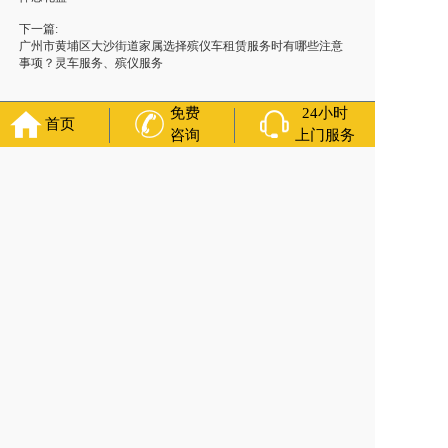
下一篇:
广州市黄埔区大沙街道家属选择殡仪车租赁服务时有哪些注意
事项？灵车服务、殡仪服务
免费
24小时
首页
咨询
上门服务
福寿万年长
官方公众号
400-000-1116
各城市均有服务人员上门服务