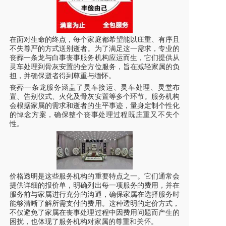
在面对生命的终点，每个家庭都希望能以庄重、有序且
不失尊严的方式送别逝者。为了满足这一需求，专业的
丧葬一条龙与白事丧事服务机构应运而生，它们提供从
灵车
处理到骨灰安置的全方位服务，旨在减轻家属的负
担，并确保逝者得到尊重与缅怀。
丧葬一条龙服务涵盖了
灵车
接运、
灵车
处理、灵堂布
置、告别仪式、火化及骨灰安置等多个环节。服务机构
会根据家属的需求和逝者的生平事迹，量身定制个性化
的悼念方案，确保整个丧事处理过程既庄重又不失个
性。
价格透明是这些服务机构的重要特点之一。它们通常会
提供详细的报价单，明确列出每一项服务的费用，并在
服务前与家属进行充分的沟通，确保家属在选择服务时
能够清晰了解所需支付的费用。这种透明的定价方式，
不仅避免了家属在丧事处理过程中因费用问题而产生的
困扰，也体现了服务机构对家属的尊重和关怀。