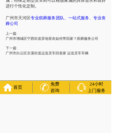
属；特殊定制型灵车则可以根据家属的具体需求和喜好
进行个性化定制。
广州市
天河区
专业殡葬
服务团队、
一站式服务
、
专业丧
葬公司
上一篇:
广州市增城区宁西街道异地骨灰如何带回家？殡葬服务公司
下一篇:
广州市白云区京溪街道运送灵车回老家 运送灵车车辆
免费
24小时
首页
咨询
上门服务
福寿万年长
官方公众号