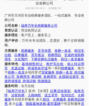
业丧葬公司
发布日期:2025-08-21
访问数量:258
广州市
天河区
专业殡葬
服务团队、
一站式服务
、
专业丧
葬公司
公司名称：
福寿万年长殡葬服务公司
资质认证
：营业执照认证
服务理念
：客户至上，服务至上
用户评价
：
万年长
专业团队，态度好，整个过程很顺
畅。
主营服务
：
殡葬服务
、
灵堂布置
、
丧葬一条龙
、
殡仪车
出租
、
白事服务
、
灵车接运
、
殡葬用品
、
长途跨省殡葬
用车
、
火化预约
，
下葬安葬礼仪服务
，
殡仪一条龙服务
服务特色
：
墓地销售转让
，
救护车出租
，
病人转运用
车
，
长途运输
，
跨省骨灰护送
等一系列
殡葬服务
，致力
于
殡葬一条龙
全包托管式
管家服务
.
殡葬一条龙
_
殡仪服
务公司
_
丧葬用车
-
葬花网
_
丧葬用车
_
全国就近派车
_
长
途跨省接送
_
跨省运输
_
快速稳达
服务时间
：全天在线
【
福寿万年长
】提供
:【全国】
白事活动策划
、
临终关
怀
、
治丧协调
、
入殓纳棺
、
设立灵堂
、
告别仪式
、
火葬
服务
等后续关怀服务
,各大
殡仪
、
火葬服务
,
丧葬用品销
售
,各大
公墓
、
陵园墓地选购
,
墓型墓碑
个性定制服务
灵