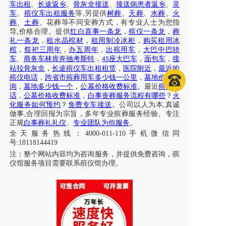
车出租
、
长途返乡
、
骨灰盒接送
、
接送病患者返乡
、
灵
车
、
殡仪车出租服务
等
,另提供
树葬
、
天葬
、
水葬
、
火
葬
、
土葬
、花葬等不同安葬方式，有专业人士为您指
导
,价格合理。提供
红白喜事一条龙
，
殡仪一条龙
，
葬
礼一条龙
，
租水晶棺材
，
租用制冷冰柜
，
购买租用冰
棺
，
祭祀三周年
，
办五周年
，
出殡用车
，
大巴中巴轿
车
、
商务车林肯奔驰考斯特
，
座大巴车
，
面包车
，
接
45
站拉骨灰盒
，
长途殡仪车出租租赁
，
医院附近
，
最近的
殡仪电话
，
跨省市殡葬用车多少钱一公里
，
墓地价格咨
询
，
墓地多少钱一个
，
公墓价格收费标准
。最近
殡仪电
话
，
公墓价格收费标准
，
白事丧葬服务流程有哪些
？
火
化服务如何预约
？
免费专车接送
。公司以人为本
,真诚
做事,合理回报为宗旨，多年专业殡葬服务经验、专注
正规
白事葬礼礼仪
、
专业团队为你服务
。
全天服务热线
：
4000-011-110
手机微信同
号
:18118144419
注；
整个网站内容均为咨询服务，并提供免费咨询，殡
仪馆服务项目需要联系殡仪馆办理
。