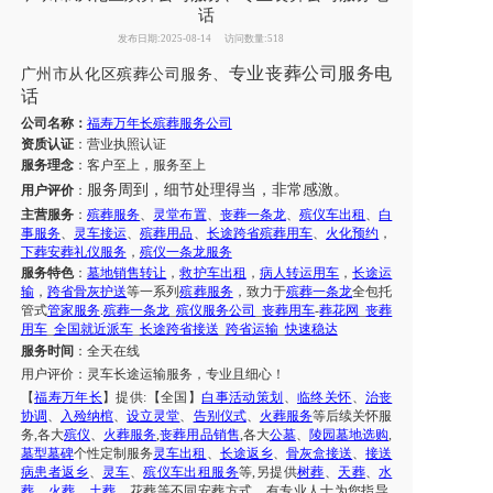
话
发布日期:2025-08-14
访问数量:518
专业丧葬公司
服务电
广州市
从化区
殡葬公司服务
、
话
公司名称：
福寿万年长殡葬服务公司
资质认证
：营业执照认证
服务理念
：客户至上，服务至上
服务周到，细节处理得当，非常感激。
用户评价
：
主营服务
：
殡葬服务
、
灵堂布置
、
丧葬一条龙
、
殡仪车出租
、
白
事服务
、
灵车接运
、
殡葬用品
、
长途跨省殡葬用车
、
火化预约
，
下葬安葬礼仪服务
，
殡仪一条龙服务
服务特色
：
墓地销售转让
，
救护车出租
，
病人转运用车
，
长途运
输
，
跨省骨灰护送
等一系列
殡葬服务
，致力于
殡葬一条龙
全包托
管式
管家服务
.
殡葬一条龙
_
殡仪服务公司
_
丧葬用车
-
葬花网
_
丧葬
用车
_
全国就近派车
_
长途跨省接送
_
跨省运输
_
快速稳达
服务时间
：全天在线
用户评价：
灵车长途运输服务，专业且细心！
【
福寿万年长
】提供
:【全国】
白事活动策划
、
临终关怀
、
治丧
协调
、
入殓纳棺
、
设立灵堂
、
告别仪式
、
火葬服务
等后续关怀服
务
,各大
殡仪
、
火葬服务
,
丧葬用品销售
,各大
公墓
、
陵园墓地选购
,
墓型墓碑
个性定制服务
灵车出租
、
长途返乡
、
骨灰盒接送
、
接送
病患者返乡
、
灵车
、
殡仪车出租服务
等
,另提供
树葬
、
天葬
、
水
葬
、
火葬
、
土葬
、花葬等不同安葬方式，有专业人士为您指导
,