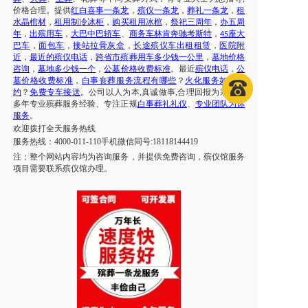
价格合理。提供
红白喜事一条龙
，
殡仪一条龙
，
葬礼一条龙
，
租
水晶棺材
，
租用制冷冰柜
，
购买租用冰棺
，
祭祀三周年
，
办五周
年
，
出殡用车
，
大巴中巴轿车
、
商务车林肯奔驰考斯特
，
座大
45
巴车
，
面包车
，
接站拉骨灰盒
，
长途殡仪车出租租赁
，
医院附
近
，
最近的殡仪电话
，
跨省市殡葬用车多少钱一公里
，
墓地价格
咨询
，
墓地多少钱一个
，
公墓价格收费标准
。最近
殡仪电话
，
公
墓价格收费标准
，
白事丧葬服务流程有哪些
？
火化服务如何预
约
？
免费专车接送
。公司以人为本
,真诚做事,合理回报为宗旨，
多年专业殡葬服务经验、专注正规
白事葬礼礼仪
、
专业团队为你
服务
。
欢迎拨打全天服务热线
服务热线：
4000-011-110
手机微信同号
:18118144419
注；
整个网站内容均为咨询服务，并提供免费咨询，殡仪馆服务
项目需要联系殡仪馆办理
。