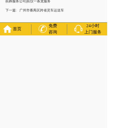
殡葬服务公司|殡仪一条龙服务
下一篇:
广州市番禺区跨省灵车运送车
免费
24小时
首页
咨询
上门服务
福寿万年长
官方公众号
400-000-1116
各城市均有服务人员上门服务
24小时上门服务