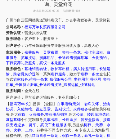
询、灵堂鲜花
发布日期:2025-07-25
访问数量:469
广州市
白云区同德街道
预约殡仪车
、
办丧事流程咨询
、
灵堂鲜花
公司名称：
福寿万年长殡葬服务公司
资质认证
：营业执照认证
服务理念
：客户至上，服务至上
用户评价
：
万年长殡葬服务专业
服务
细致入微，温暖人心
主营服务
：
殡葬服务
、
灵堂布置
、
丧葬一条龙
、
殡仪车出租
、
白
事服务
、
灵车接运
、
殡葬用品
、
长途跨省殡葬用车
、
火化预约
，
下葬安葬礼仪服务
，
殡仪一条龙服务
服务特色
：
墓地销售转让
，
救护车出租
，
病人转运用车
，
长途运
输
，
跨省骨灰护送
等一系列
殡葬服务
，致力于
殡葬一条龙
全包托
管式
管家服务
.
殡葬一条龙
_
殡仪服务公司
_
丧葬用车
-
葬花网
_
丧葬
用车
_
全国就近派车
_
长途跨省接送
_
跨省运输
_
快速稳达
服务时间
：全天在线
用户评价：
灵车长途运输服务，专业且细心！
【
福寿万年长
】提供:【全国】
白事活动策划
、
临终关怀
、
治丧
协调
、
入殓纳棺
、
设立灵堂
、
告别仪式
、
火葬服务
等后续关怀服
务,各大
殡仪
、
火葬服务
,
丧葬用品销售
,各大
公墓
、
陵园墓地选购
,
墓型墓碑
个性定制服务
灵车出租
、
长途返乡
、
骨灰盒接送
、
接送
病患者返乡
、
灵车
、
殡仪车出租服务
等,另提供
树葬
、
天葬
、
水
葬
、
火葬
、
土葬
、花葬等不同安葬方式，有专业人士为您指导,
价格合理。提供
红白喜事一条龙
，
殡仪一条龙
，
葬礼一条龙
，
租