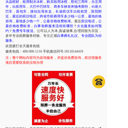
水晶棺材
，
租用制冷冰柜
，
购买租用冰棺
，
祭祀三周年
，
办五周
年
，
出殡用车
，
大巴中巴轿车
、
商务车林肯奔驰考斯特
，
座大
45
巴车
，
面包车
，
接站拉骨灰盒
，
长途殡仪车出租租赁
，
医院附
近
，
最近的殡仪电话
，
跨省市殡葬用车多少钱一公里
，
墓地价格
咨询
，
墓地多少钱一个
，
公墓价格收费标准
。最近
殡仪电话
，
公
墓价格收费标准
，
白事丧葬服务流程有哪些
？
火化服务如何预
约
？
免费专车接送
。公司以人为本,真诚做事,合理回报为宗旨，
多年专业殡葬服务经验、专注正规
白事葬礼礼仪
、
专业团队为你
服务
。
欢迎拨打全天服务热线
服务热线：400-000-1116 手机微信同号:18118144419
注；
整个网站内容均为咨询服务，并提供免费咨询，殡仪馆服务
项目需要联系殡仪馆办理