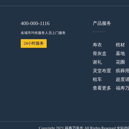
400-000-1116
产品服务
——
各城市均有服务人员上门服务
24小时服务
寿衣
棺材
骨灰盒
墓地
谢礼
花圈
灵堂布置
殡葬
租车
超度
查看更多
福寿
Copyright 2021 福寿万年长 All Rights Re