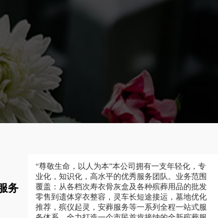
“尊敬生命，以人为本”本公司拥有一支年轻化，专
业化，知识化，高水平的优秀服务团队。业务范围
服务
覆盖：从各档次寿衣骨灰盒及各种殡葬用品的批发
零售到遗体穿衣整容，灵车长短途接运，墓地优化
推荐，殡仪起灵，安葬服务等一系列全程一站式服
务体系，全力打造一个市民首肯接纳的全新殡葬服