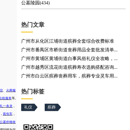
公墓陵园(434)
热门文章
广州市从化区江埔街道殡葬全套综合收费标准
广州市番禺区市桥街道丧葬用品全套批发清单...
广州市黄埔区黄埔街道白事风俗礼仪全攻略，...
广州市越秀区流花街道殡葬寿衣选购搭配咨询...
广州市白云区殡葬丧葬用车，殡葬专业灵车用...
热门标签
仪
、
火葬服
出租服务
等
,
礼一条龙
，
礼仪
殡葬
，
面包车
，
公墓价格收
合理回报为宗