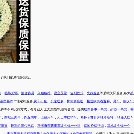
了我们
家属
很多负担。
划
、
临终关怀
、
治丧协调
、
入殓纳棺
、
设立灵堂
、
告别仪式
、
火葬服务
等后续关怀服务
,各大
殡
墓型墓碑
个性定制服务
,
灵车出租
、
长途返乡
、
骨灰盒接送
、
接送病患者返乡
、
灵车
、
殡仪车
花葬
等不同安葬方式，有专业人士为您指导
,价格合理。提供
红白喜事一条龙
，
殡仪一条龙
，
葬
棺
，
祭祀三周年
，
办五周年
，
出殡用车
，
大巴中巴轿车
、
商务车林肯奔驰考斯特
，
座大巴车
45
院附近
，
最近的殡仪电话
，
跨省市
殡葬用车
多少钱一公里
，
墓地价格咨询
，
墓地多少钱一个
，
准
，
白事丧葬服务流程有哪些
？
火化服务如何预约
？
免费专车接送
。公司以人为本
,真诚做事,