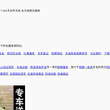
？
天全年无休
全天候
殡仪服务
365
,
，个性化服务很到位。
条龙
、
殡仪车出租
、
白事服务
、
灵车接运
、
殡葬用品
、
长途跨省
殡葬用车
、
火化预约
，
下葬
病人转运用车
，
长途运输
，
跨省骨灰护送
等一系列
殡葬服务
，致力于
殡葬一条龙
全包托管式
管
丧葬用车
_
全国就近派车
_
长途跨省接送
_
跨省运输
_
快速稳达