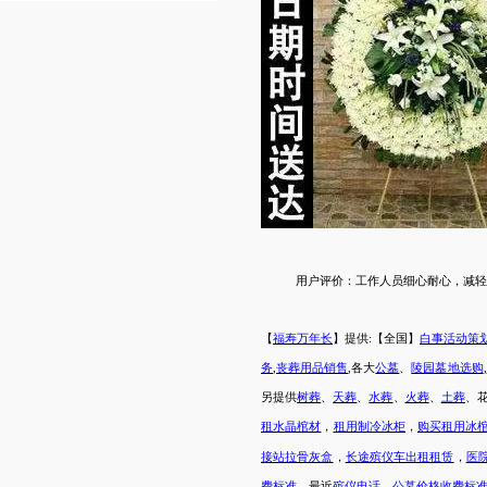
用户评价：
工作人员细心耐心，减轻
【
福寿万年长
】提供
:【全国】
白事活动策
务
,
丧葬用品销售
,各大
公墓
、
陵园墓地选购
,
另提供
树葬
、
天葬
、
水葬
、
火葬
、
土葬
、
租水晶棺材
，
租用制冷冰柜
，
购买租用冰
接站拉骨灰盒
，
长途殡仪车出租租赁
，
医
费标准
。最近
殡仪电话
，
公墓价格收费标