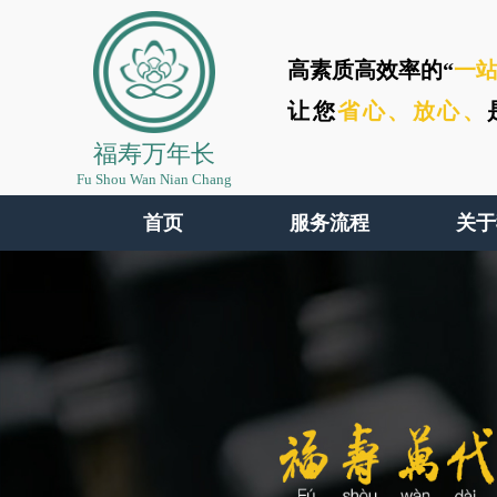
高素质高效率的“
一
让您
省心、
放心、
福寿万年长
Fu Shou Wan Nian Chang
首页
服务流程
关于