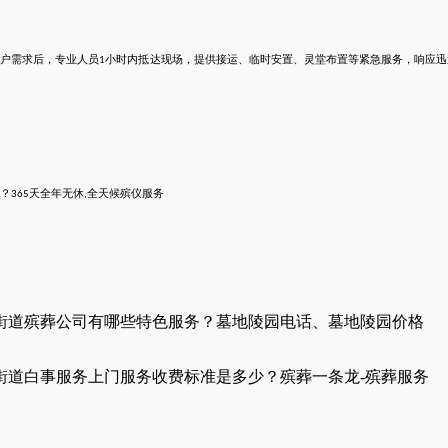
客户需求后，专业人员
小时内抵达现场，提供接运、临时安置、灵堂布置等紧急服务，响应迅
1
？
天全年无休
全
天候
殡仪服务
365
,
街道殡葬公司有哪些特色服务？墓地陵园电话、墓地陵园价格
街道白事服务上门服务收费标准是多少？殡葬一条龙-殡葬服务