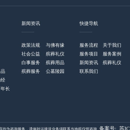
新闻资讯
快捷导航
——
——
政策法规
与佛有缘
服务流程
关于我们
社会公益
殡葬礼仪
服务项目
服务案例
白事服务
殡葬用品
新闻资讯
殡葬礼仪
用品
殡葬服务
公墓陵园
联系我们
诵经
万年长
备案号:
苏IC
served.全站内容均为咨询服务，遗体转运接送业务须联系当地殡仪馆咨询.