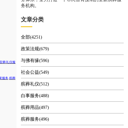
务机构。
文章分类
全部(4251)
政策法规(679)
与佛有缘(596)
安葬礼仪服
社会公益(549)
家服务
.
殡葬
殡葬礼仪(512)
白事服务(488)
殡葬用品(497)
殡葬服务(496)