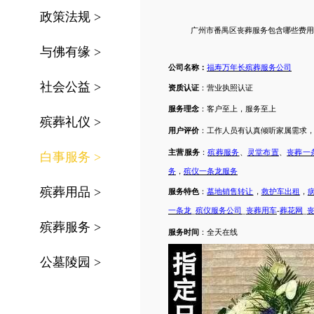
政策法规
>
广州市
番禺区
丧葬服务
包含哪些
费用
与佛有缘
>
公司名称：
福寿万年长殡葬服务公司
社会公益
>
资质认证
：营业执照认证
服务理念
：客户至上，服务至上
殡葬礼仪
>
用户评价
：工作人员有认真倾听家属需求
主营服务
：
殡葬服务
、
灵堂布置
、
丧葬一
白事服务
>
务
，
殡仪一条龙服务
殡葬用品
>
服务特色
：
墓地销售转让
，
救护车出租
，
一条龙
_
殡仪服务公司
_
丧葬用车
-
葬花网
_
殡葬服务
>
服务时间
：
全天在线
公墓陵园
>